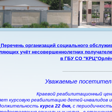
Перечень организаций социального обслужив
ляющих учёт несовершеннолетних получателе
в ГБУ СО "КРЦ"Орлё
____________________________
Уважаемые посетител
Краевой реабилитационный цен
ет курсовую реабилитацию детей-инвалидов и
должительность
курса 22 дня,
с периодичность
предоставления социальных услуг - в стациона