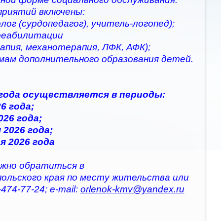
приятий включены:
ог (сурдопедагог), учитель-логопед);
 реабилитации
апия, механотерапия, ЛФК, АФК);
ммам дополнительного образования детей.
 года осуществляется в периоды:
6 года;
026 года;
 2026 года;
я 2026 года
жно обратиться в
польского края по месту жительства или
474-77-24; e-mail:
orlenok-kmv@yandex.ru