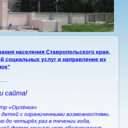
ания населения Ставропольского края,
й социальных услуг и направление их
нок"
____
и сайта!
тр «Орлёнок»
 детей с ограниченными возможностями.
ю до четырёх раз в течении года,
рной форме социального обслуживания.