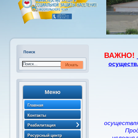
Поиск
ВАЖНО!
осуществ
Меню
Главная
Контакты
осуществля
Реабилитация
Про
> Порядок направления
Ресурсный центр
условия 