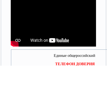
Единые общероссийский
ТЕЛЕФОН ДОВЕРИЯ
Анна Юрьевна Кузнецова
уполномоченный при Президенте Российской Федера
ребенка
Владимиров Владимир Владимирович
телефон довер