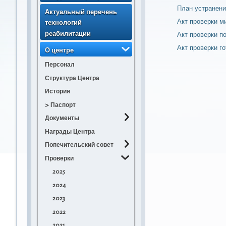
несовершеннолетних
План устранени
Актуальный перечень
получателей
Акт проверки м
технологий
социальных услуг (с
реабилитации
Акт проверки п
изменением)
Акт проверки г
> Порядок направления
О центре
несовершеннолетних
Персонал
получателей
Структура Центра
социальных услуг
История
> Порядок приема
несовершеннолетних
> Паспорт
получателей
Документы
социальных услуг
Награды Центра
Устав
> Статистика по
Положение о ГБУСО
Попечительский совет
численности
"КРЦ "Орлёнок"
Проверки
2026
получателей
ПОЛОЖЕНИЕ об
социальных услуг
2025
2025
отделении приема и
> Статистика по
2024
2024
выпуска
количеству свободных
2023
2023
ПОЛОЖЕНИЕ о
мест для приёма
2022
2022
стационарном
получателей
отделении
2021
2021
социальных услуг