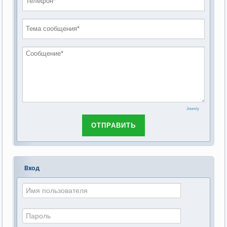
проведению публичных слушаний по
2019 год
обсуждению Федерального закона Российской
2018 год
Федерации от 28 декабря 2013г. №442-ФЗ «Об
основах социального обслуживания граждан в
Российской Федерации»
Joomly
ОТПРАВИТЬ
Вход