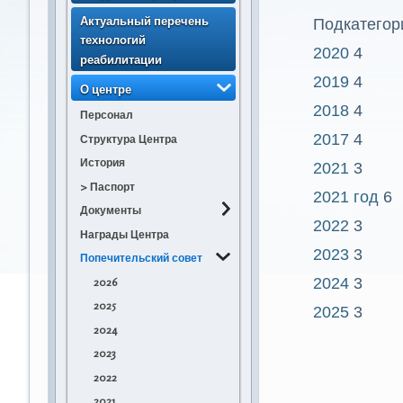
несовершеннолетних
Актуальный перечень
Подкатегор
получателей
технологий
социальных услуг (с
2020
4
реабилитации
изменением)
2019
4
> Порядок направления
О центре
несовершеннолетних
2018
4
Персонал
получателей
2017
4
Структура Центра
социальных услуг
История
2021
3
> Порядок приема
несовершеннолетних
> Паспорт
2021 год
6
получателей
Документы
2022
3
социальных услуг
Награды Центра
Устав
> Статистика по
2023
3
Положение о ГБУСО
Попечительский совет
численности
"КРЦ "Орлёнок"
2024
3
2026
получателей
ПОЛОЖЕНИЕ об
социальных услуг
2025
2025
3
отделении приема и
> Статистика по
2024
выпуска
количеству свободных
2023
ПОЛОЖЕНИЕ о
мест для приёма
2022
стационарном
получателей
отделении
2021
социальных услуг