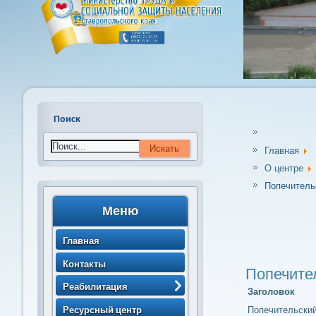
Поиск
Главная
О центре
Попечитель
Меню
Главная
Контакты
Попечите
Реабилитация
Заголовок
> Порядок направления
Ресурсный центр
Попечительский