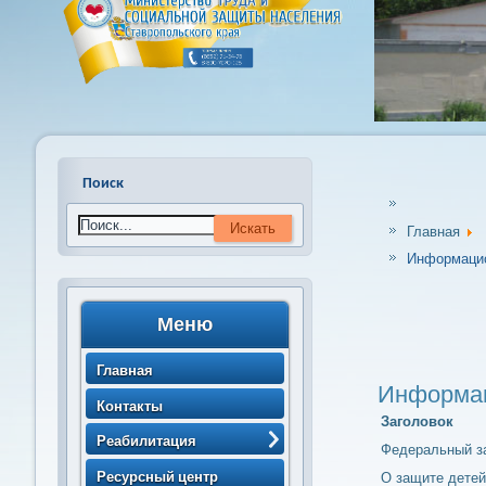
Поиск
Главная
Информацио
Меню
Главная
Информац
Контакты
Заголовок
Реабилитация
Федеральный за
> Порядок направления
Ресурсный центр
О защите детей