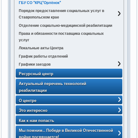
2023
ГБУ СО "КРЦ"Орлёнок"
2022
Порядок предоставления социальных услуг в
Ставропольском крае
2021
Порядок предоставления социальных услуг в
Отделение социально-медицинской реабилитации
2020
стационарной форме социального
Права и обязанности поставщика социальных
2019
обслуживания поставщиками социальных услуг
услуг
2018
в Ставропольском крае
Локальные акты Центра
Изменения в постановление Правительства
График работы отделений
Ставропольского края от 20.01.2017 № 13-п
Графики заездов
Изменения в постановление Правительства
2026 год
Ресурсный центр
Ставропольского края от 04.02.2020 № 55-п
2025 год
Актуальный перечень технологий
2024 год
реабилитации
2023 год
О центре
2022 год
Персонал
Это интересно
2021 год
Структура Центра
Методики
Как к нам попасть
2020 год
История
Медиа
Спорт-развл. программы
2019 год
Мы помним... Победе в Великой Отечественной
> Паспорт
Календарь памятных дат
Программы
Фото заездов
войне посвящается!
2018 год