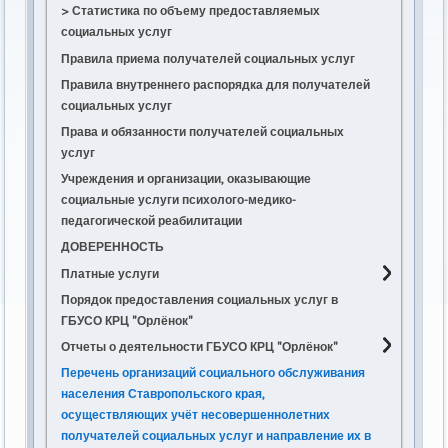
> Статистика по объему предоставляемых
социальных услуг
Правила приема получателей социальных услуг
Правила внутреннего распорядка для получателей
социальных услуг
Права и обязанности получателей социальных
услуг
Учреждения и организации, оказывающие
социальные услуги психолого-медико-
педагогической реабилитации
ДОВЕРЕННОСТЬ
Платные услуги
Порядок предоставления социальных услуг в
Положение о порядке и условиях
ГБУСО КРЦ "Орлёнок"
предоставления платных социальных услуг
Отчеты о деятельности ГБУСО КРЦ "Орлёнок"
Прейскурант цен на платные услуги
Перечень организаций социального обслуживания
Договор о предоставлении социальных услуг
2026
населения Ставропольского края,
2025
осуществляющих учёт несовершеннолетних
2024
получателей социальных услуг и направление их в