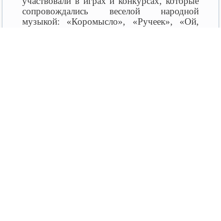
участвовали в играх и конкурсах, которые
сопровождались веселой народной
музыкой: «Коромысло», «Ручеек», «Ой,
блины, блиночки», где проявили ловкость,
смелость, а также интеллектуальные
способности, отгадывая загадки. Не
обошлось и без традиционного дружного
хоровода вокруг чучела Масленицы.
В завершении мероприятия все
участники полакомились вкусными
ароматными блинчиками.