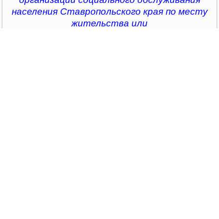
населения Ставропольского края по месту
жительства или
в отделение приёма и выпуска учреждения по
тел.: 8-(906)-474-77-24; e-mail:
orlenok-
kmv@yandex.ru
Главная
Новости
Мероприятие «Детство - лучшая планета!»
Мероприятие «Детство - лучшая
планета!»
Опубликовано 03.06.2025 12:41
|
Печать
|
E-mail
|