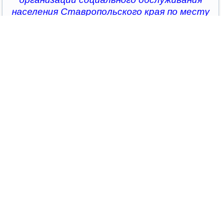
населения Ставропольского края по месту
жительства или
в отделение приёма и выпуска учреждения по
тел.: 8-(906)-474-77-24; e-mail:
orlenok-
kmv@yandex.ru
Главная
Новости
Азбука финансовой грамотности от Смешариков
Азбука финансовой грамотности от
Смешариков
Опубликовано 18.03.2025 10:26
|
Печать
|
E-mail
|