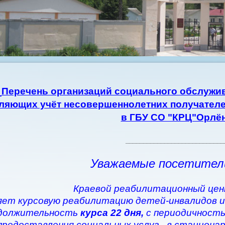
Перечень организаций социального обслужив
ляющих учёт несовершеннолетних получателе
в ГБУ СО "КРЦ"Орлё
____________________________
Уважаемые посетител
Краевой реабилитационный цен
ет курсовую реабилитацию детей-инвалидов и
должительность
курса 22 дня,
с периодичность
предоставления социальных услуг - в стациона