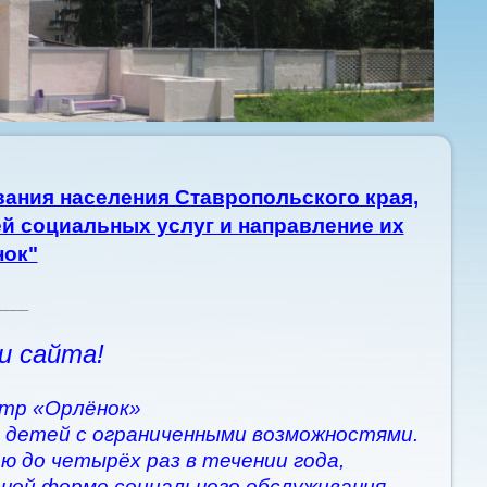
ания населения Ставропольского края,
й социальных услуг и направление их
нок"
____
и сайта!
тр «Орлёнок»
 детей с ограниченными возможностями.
ю до четырёх раз в течении года,
рной форме социального обслуживания.