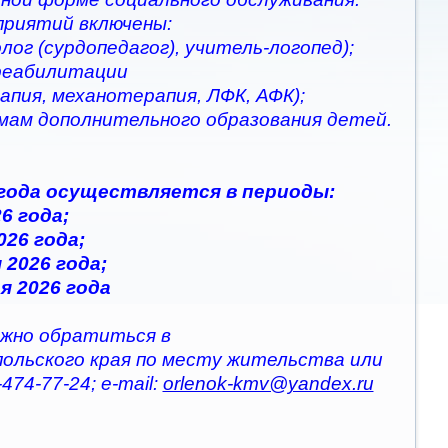
приятий включены:
ог (сурдопедагог), учитель-логопед);
 реабилитации
апия, механотерапия, ЛФК, АФК);
ммам дополнительного образования детей.
 года осуществляется в периоды:
6 года;
026 года;
 2026 года;
я 2026 года
жно обратиться в
польского края по месту жительства или
474-77-24; e-mail:
orlenok-kmv@yandex.ru