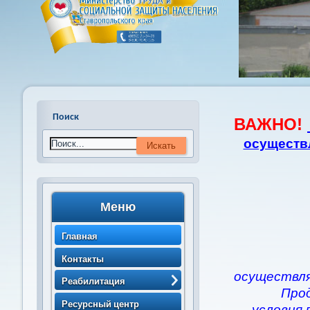
Поиск
ВАЖНО!
осуществ
Меню
Главная
Контакты
осуществля
Реабилитация
Про
> Порядок направления
Ресурсный центр
условия 