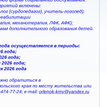
приятий включены:
ог (сурдопедагог), учитель-логопед);
 реабилитации
апия, механотерапия, ЛФК, АФК);
ммам дополнительного образования детей.
 года осуществляется в периоды:
6 года;
026 года;
 2026 года;
я 2026 года
жно обратиться в
польского края по месту жительства или
474-77-24; e-mail:
orlenok-kmv@yandex.ru