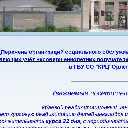
Перечень организаций социального обслужив
ляющих учёт несовершеннолетних получателе
в ГБУ СО "КРЦ"Орлё
____________________________
Уважаемые посетител
Краевой реабилитационный цен
ет курсовую реабилитацию детей-инвалидов и
должительность
курса 22 дня,
с периодичность
предоставления социальных услуг - в стациона