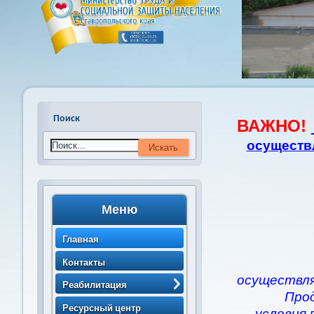
Поиск
ВАЖНО!
осуществ
Меню
Главная
Контакты
осуществля
Реабилитация
Про
> Порядок направления
Ресурсный центр
условия 