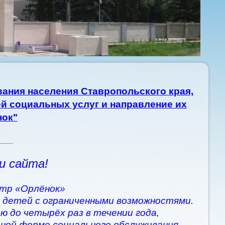
ания населения Ставропольского края,
й социальных услуг и направление их
нок"
____
и сайта!
тр «Орлёнок»
 детей с ограниченными возможностями.
ю до четырёх раз в течении года,
рной форме социального обслуживания.