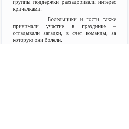
группы поддержки раззадоривали интерес
кричалками.
Болельщики и гости также
принимали участие в празднике –
отгадывали загадки, в счет команды, за
которую они болели.
В завершении мероприятия судьи
подвели итоги и объявили команду
победителей. Со счетом 17:12 выиграла
команда мальчиков «Хлопок».
Все участники приложили большие
усилия, чтобы соревноваться в
состязаниях, поэтому никто не ушел без
призов. Награждены были не только
победители, проигравшая команда
получила утешительный приз, что подняло
ребятам настроение. Самое главное –