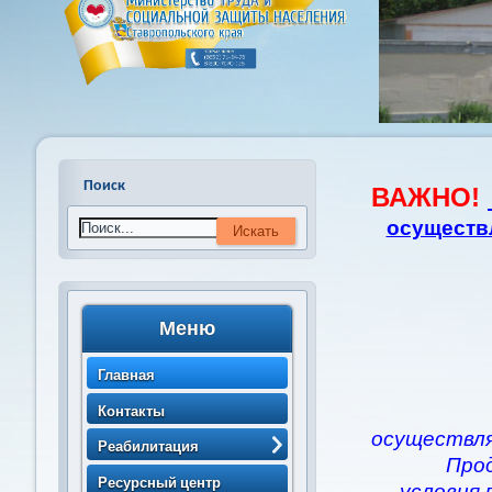
Поиск
ВАЖНО!
осуществ
Меню
Главная
Контакты
осуществля
Реабилитация
Про
> Порядок направления
Ресурсный центр
условия 