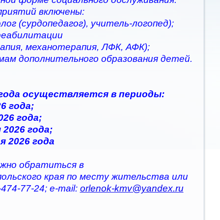
приятий включены:
ог (сурдопедагог), учитель-логопед);
 реабилитации
апия, механотерапия, ЛФК, АФК);
ммам дополнительного образования детей.
 года осуществляется в периоды:
6 года;
026 года;
 2026 года;
я 2026 года
жно обратиться в
польского края по месту жительства или
474-77-24; e-mail:
orlenok-kmv@yandex.ru