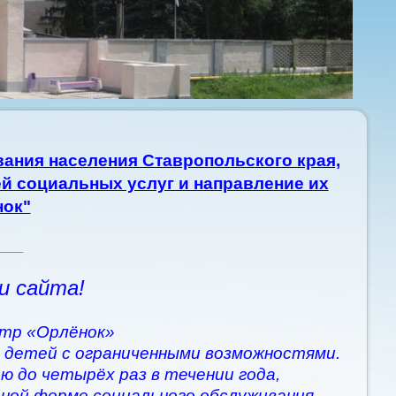
ания населения Ставропольского края,
й социальных услуг и направление их
нок"
____
и сайта!
тр «Орлёнок»
 детей с ограниченными возможностями.
ю до четырёх раз в течении года,
рной форме социального обслуживания.