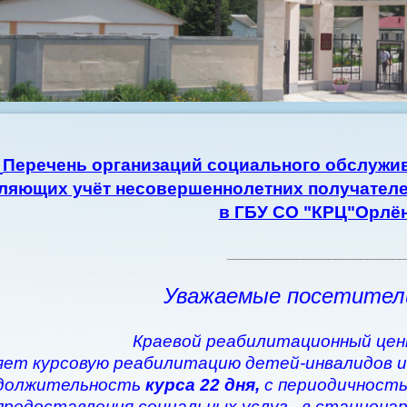
Перечень организаций социального обслужив
ляющих учёт несовершеннолетних получателе
в ГБУ СО "КРЦ"Орлё
____________________________
Уважаемые посетител
Краевой реабилитационный цен
ет курсовую реабилитацию детей-инвалидов и
должительность
курса 22 дня,
с периодичность
предоставления социальных услуг - в стациона