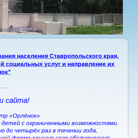
ания населения Ставропольского края,
й социальных услуг и направление их
нок"
____
и сайта!
тр «Орлёнок»
 детей с ограниченными возможностями.
ю до четырёх раз в течении года,
рной форме социального обслуживания.