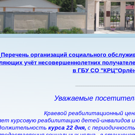
Перечень организаций социального обслужив
ляющих учёт несовершеннолетних получателе
в ГБУ СО "КРЦ"Орлё
____________________________
Уважаемые посетител
Краевой реабилитационный цен
ет курсовую реабилитацию детей-инвалидов и
должительность
курса 22 дня,
с периодичность
предоставления социальных услуг - в стациона