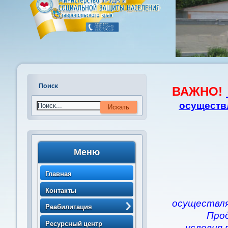
Поиск
ВАЖНО!
осуществ
Меню
Главная
Контакты
осуществля
Реабилитация
Про
> Порядок направления
Ресурсный центр
условия 