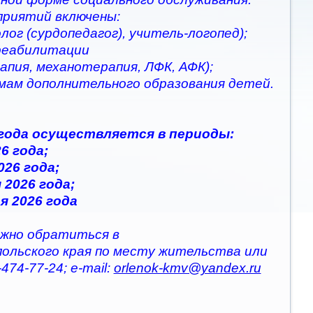
приятий включены:
ог (сурдопедагог), учитель-логопед);
 реабилитации
апия, механотерапия, ЛФК, АФК);
ммам дополнительного образования детей.
 года осуществляется в периоды:
6 года;
026 года;
 2026 года;
я 2026 года
жно обратиться в
польского края по месту жительства или
474-77-24; e-mail:
orlenok-kmv@yandex.ru