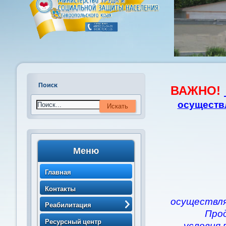
Поиск
ВАЖНО!
осуществ
Меню
Главная
Контакты
осуществля
Реабилитация
Про
> Порядок направления
Ресурсный центр
условия 