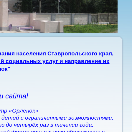
ания населения Ставропольского края,
й социальных услуг и направление их
нок"
____
и сайта!
тр «Орлёнок»
 детей с ограниченными возможностями.
ю до четырёх раз в течении года,
рной форме социального обслуживания.