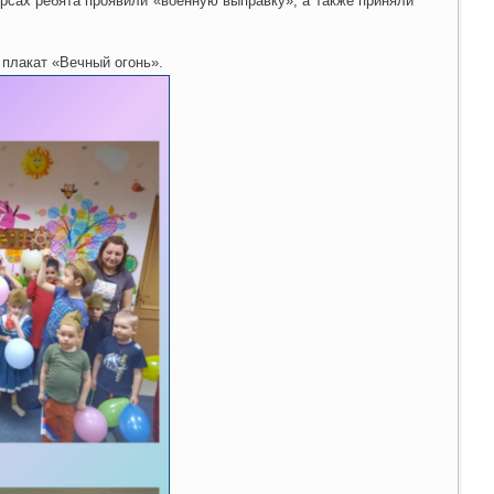
урсах ребята проявили «военную выправку», а также приняли
 плакат «Вечный огонь».