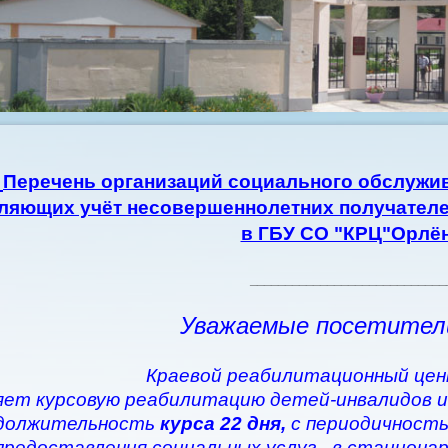
Перечень организаций социального обслужив
ляющих учёт несовершеннолетних получателе
в ГБУ СО "КРЦ"Орлё
____________________________
Уважаемые посетител
Краевой реабилитационный цен
ет курсовую реабилитацию детей-инвалидов и
должительность
курса 22 дня,
с периодичность
предоставления социальных услуг - в стациона