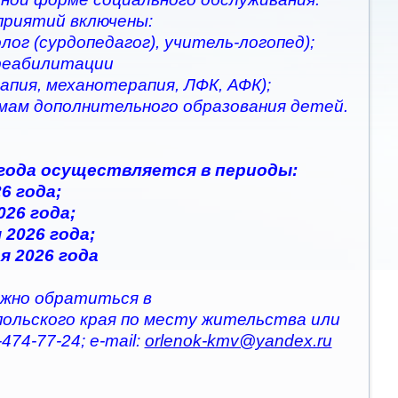
приятий включены:
ог (сурдопедагог), учитель-логопед);
 реабилитации
апия, механотерапия, ЛФК, АФК);
ммам дополнительного образования детей.
 года осуществляется в периоды:
6 года;
026 года;
 2026 года;
я 2026 года
жно обратиться в
польского края по месту жительства или
474-77-24; e-mail:
orlenok-kmv@yandex.ru