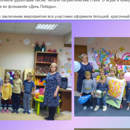
олнили фронтовые песни, читали патриотические стихи. В играх и конк
ие во флешмобе «День Победы».
 в заключение мероприятия все участники оформили большой, красочный