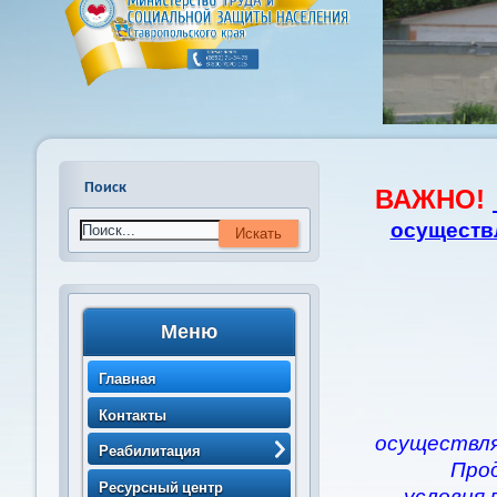
Поиск
ВАЖНО!
осуществ
Меню
Главная
Контакты
осуществля
Реабилитация
Про
> Порядок направления
Ресурсный центр
условия 