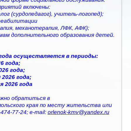
приятий включены:
ог (сурдопедагог), учитель-логопед);
 реабилитации
апия, механотерапия, ЛФК, АФК);
ммам дополнительного образования детей.
 года осуществляется в периоды:
6 года;
026 года;
 2026 года;
я 2026 года
жно обратиться в
польского края по месту жительства или
474-77-24; e-mail:
orlenok-kmv@yandex.ru