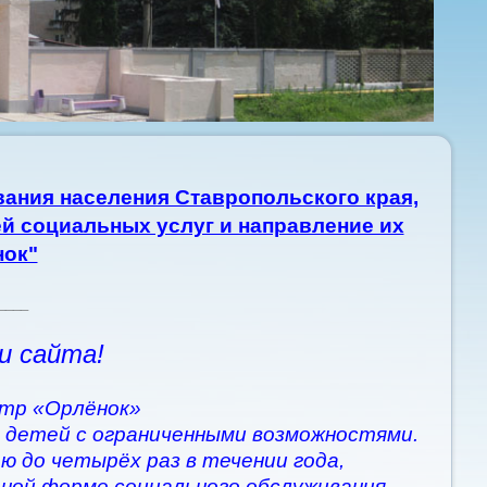
ания населения Ставропольского края,
й социальных услуг и направление их
нок"
____
и сайта!
тр «Орлёнок»
 детей с ограниченными возможностями.
ю до четырёх раз в течении года,
рной форме социального обслуживания.