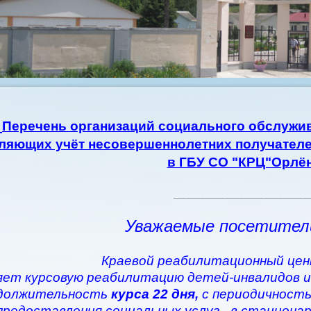
Перечень организаций социального обслужив
ляющих учёт несовершеннолетних получателе
в ГБУ СО "КРЦ"Орлё
____________________________
Уважаемые посетител
Краевой реабилитационный цен
ет курсовую реабилитацию детей-инвалидов и
должительность
курса 22 дня,
с периодичность
предоставления социальных услуг - в стациона