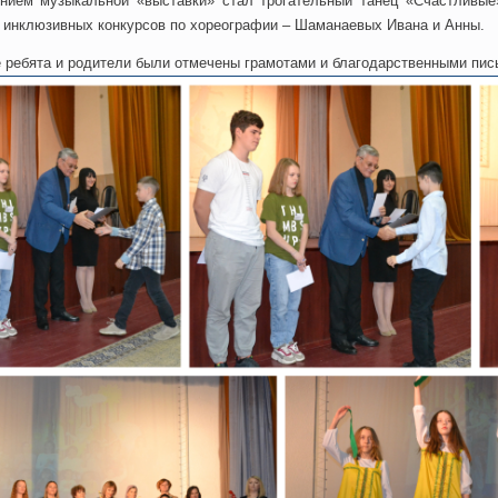
ием музыкальной «выставки» стал трогательный танец «Счастливые»
инклюзивных конкурсов по хореографии – Шаманаевых Ивана и Анны.
 ребята и родители были отмечены грамотами и благодарственными пи