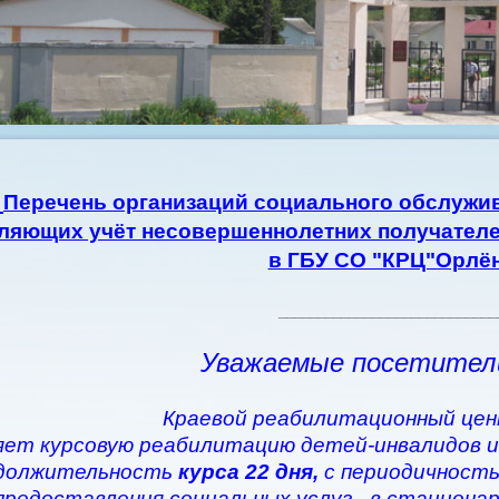
Перечень организаций социального обслужив
ляющих учёт несовершеннолетних получателе
в ГБУ СО "КРЦ"Орлё
____________________________
Уважаемые посетител
Краевой реабилитационный цен
ет курсовую реабилитацию детей-инвалидов и
должительность
курса 22 дня,
с периодичность
предоставления социальных услуг - в стациона