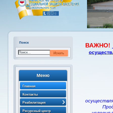
Поиск
ВАЖНО!
осуществ
Меню
Главная
Контакты
осуществля
Реабилитация
Про
> Порядок направления
Ресурсный центр
условия 