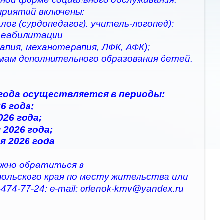
приятий включены:
ог (сурдопедагог), учитель-логопед);
 реабилитации
апия, механотерапия, ЛФК, АФК);
ммам дополнительного образования детей.
 года осуществляется в периоды:
6 года;
026 года;
 2026 года;
я 2026 года
жно обратиться в
польского края по месту жительства или
474-77-24; e-mail:
orlenok-kmv@yandex.ru