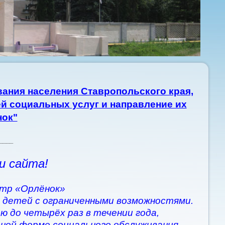
ания населения Ставропольского края,
й социальных услуг и направление их
нок"
____
и сайта!
тр «Орлёнок»
 детей с ограниченными возможностями.
ю до четырёх раз в течении года,
рной форме социального обслуживания.