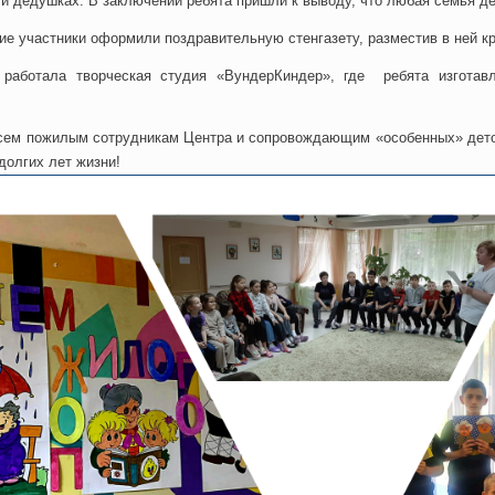
 и дедушках. В заключении ребята пришли к выводу, что любая семья де
ие участники оформили поздравительную стенгазету, разместив в ней к
 работала творческая студия «ВундерКиндер», где ребята изгота
сем пожилым сотрудникам Центра и сопровождающим «особенных» деток
долгих лет жизни!