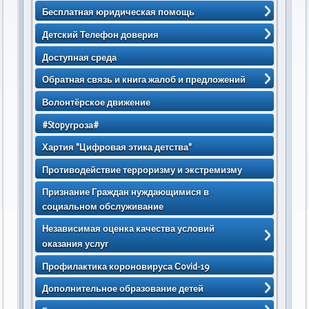
Документы
Информация для родителей
Направление Интеллект
Видео
Фото заездов 2016 года
> Статистика по объему предоставляемых
> Фотоальбом
Бесплатная юридическая помощь
Награды Центра
Устав
социальных услуг
Направление Досуг
Закладка Часовни
Фото заездов 2017 года
Встреча с ветераном Великой Отечественной
> Свеча памяти
Правовые основы
Детский Телефон доверия
Попечительский совет
Положение о ГБУСО "КРЦ "Орлёнок"
Правила приема получателей социальных услуг
Направление Нравственность
Открытие часовни
Фото заездов 2018 года
войны в 2018 году
> 80-летию Победы в Великой Отечественной
Порядок и случаи оказания бесплатной
17 мая – Международный день детского телефона
Проверки
ПОЛОЖЕНИЕ об отделении приема и выпуска
2026
Доступная среда
Правила внутреннего распорядка для получателей
Направление Экология
Встреча с епископом Феофилактом
Фото заездов 2019 года
Встреча с ветеранами Великой Отечественной
войне посвящается.
юридической помощи
доверия
социальных услуг
ПОЛОЖЕНИЕ о стационарном отделении
Учетная политика
2025
2025
войны в 2017 году
Программы психологов
В гостях у психологов
Фото заездов 2020 года
> Основные события и даты Великой
Обратная связь и книга жалоб и предложений
Если тебе сложно - просто позвони! Детский
реабилитации детей и подростков с
Права и обязанности получателей социальных
> Финансово-хозяйственная деятельность
2024
2024
Встреча с ветераном Великой Отечественной
Отечественной войны: 1941–1945 гг.
Визит М.А. Топилина
Тактильная чувств-ть и мелкая моторика
Фото заездов 2021
Обращения граждан
телефон доверия
Волонтёрское движение
ограниченными возможностями
услуг
войны Ковалевой Валентиной Ильиничной в 2016
2023
2023
2026
> План-график мероприятий
Конференция
Проективные игры на песке
Часто задаваемые вопросы
Порядок подачи обращений
Детский телефон доверия
ПОЛОЖЕНИЕ о стационарном отделении «Мать и
год
Учреждения и организации, оказывающие
#Stopугроза#
2022
2022
2025
> Тематические Беседы, События, Мероприятия.
"Большие" победы маленьких детей
Групповые игры
дитя»
Книга жалоб и предложений
Порядок подачи обращений в электронном виде
социальные услуги психолого-медико-
Встреча с ветераном Великой Отечественной
Хартия "Цифровая этика детства"
2021
2021
2024
Гимн Орленка
Индивидуальные игры
педагогической реабилитации
ПОЛОЖЕНИЕ об отделении социально-
войны Ковалевой Валентиной Ильиничной в 2015
Адреса и телефоны контролирующих организаций
"Горячая линия"
2020
2020
2023
медицинской реабилитации
год
Противодействие терроризму и экстремизму
ДОВЕРЕННОСТЬ
Анкета оценки качества предоставления
Благодарственные письма и отзывы
2019
2019
2022
ПОЛОЖЕНИЕ об отделении социальной
социальных услуг ГБУСО КРЦ "Орленок"
Платные услуги
Признание Граждан нуждающимися в
реабилитации
2018
2018
2021
социальном обслуживание
Порядок предоставления социальных услуг в
Положение о порядке и условиях
ПОЛОЖЕНИЕ об отделении психолого-
2017
2017
2020
ГБУСО КРЦ "Орлёнок"
предоставления платных социальных услуг
Независимая оценка качества условий
педагогической помощи
2016
2019
Отчеты о деятельности ГБУСО КРЦ "Орлёнок"
Прейскурант цен на платные услуги
оказания услуг
ПОЛОЖЕНИЕ о социальном медико-психолого-
2015
2018
Перечень организаций социального обслуживания
Договор о предоставлении социальных услуг
2026
2025
педагогическом консилиуме
Профилактика короновируса Сovid-19
населения Ставропольского края,
2025
2023
Лицензии
осуществляющих учёт несовершеннолетних
Дополнительное образование детей
2024
2021
получателей социальных услуг и направление их в
Свидетельство о внесении записи в Единый
2025-2026 учебный год