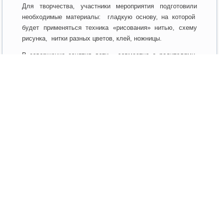
Для творчества, участники мероприятия подготовили
необходимые материалы: гладкую основу, на которой
будет применяться техника «рисования» нитью, схему
рисунка, нитки разных цветов, клей, ножницы.
В завершение занятия дети, совместно с родителями,
изготовили из пряжи живописную картину, наполненную
игрой красок и визуальным объемом.