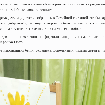
ом часе участники узнали об истории возникновения праздника,
орины «Добрые слова-ключики».
емя дети и родители собрались в Семейной гостиной, чтобы з
оей добротой!», в ходе которой ребята рисовали солныш
своим друзьям, и закрепляли их на «дереве добра».
е девчонки и мальчишки оформили задорными смайликами 
«Крошка Енот».
мероприятия были окрашены довольными лицами детей и их р