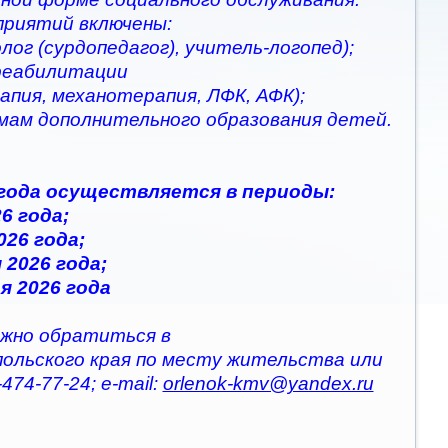
приятий включены:
ог (сурдопедагог), учитель-логопед);
 реабилитации
апия, механотерапия, ЛФК, АФК);
ммам дополнительного образования детей.
 года осуществляется в периоды:
6 года;
026 года;
 2026 года;
я 2026 года
жно обратиться в
польского края по месту жительства или
474-77-24; e-mail:
orlenok-kmv@yandex.ru