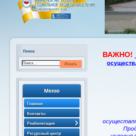
Поиск
ВАЖНО!
осуществ
Меню
Главная
Контакты
осуществля
Реабилитация
Про
> Порядок направления
Ресурсный центр
условия 