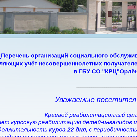
Перечень организаций социального обслужив
ляющих учёт несовершеннолетних получателе
в ГБУ СО "КРЦ"Орлё
____________________________
Уважаемые посетител
Краевой реабилитационный цен
ет курсовую реабилитацию детей-инвалидов и
должительность
курса 22 дня,
с периодичность
предоставления социальных услуг - в стациона