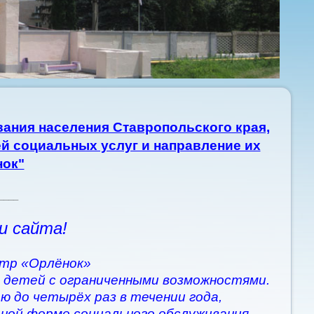
ания населения Ставропольского края,
й социальных услуг и направление их
нок"
____
и сайта!
тр «Орлёнок»
 детей с ограниченными возможностями.
ю до четырёх раз в течении года,
рной форме социального обслуживания.