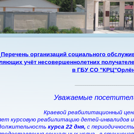
Перечень организаций социального обслужив
ляющих учёт несовершеннолетних получателе
в ГБУ СО "КРЦ"Орлё
____________________________
Уважаемые посетител
Краевой реабилитационный цен
ет курсовую реабилитацию детей-инвалидов и
должительность
курса 22 дня,
с периодичность
предоставления социальных услуг - в стациона