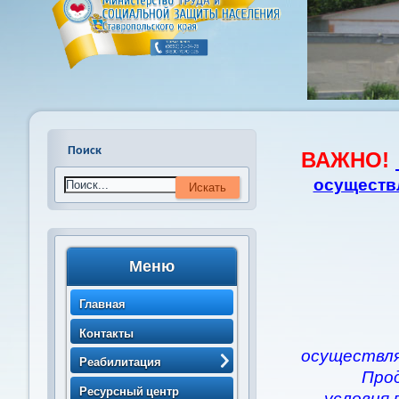
Поиск
ВАЖНО!
осуществ
Меню
Главная
Контакты
осуществля
Реабилитация
Про
> Порядок направления
Ресурсный центр
условия 