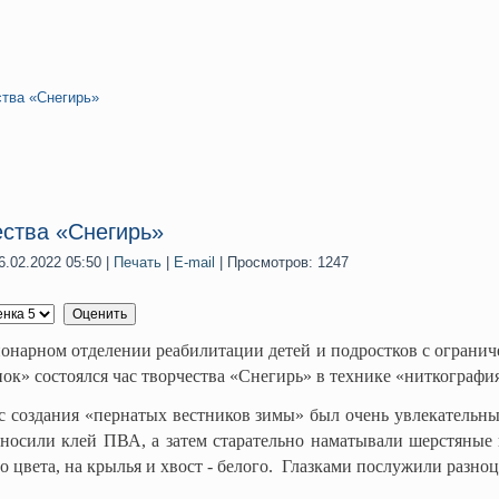
ства «Снегирь»
ества «Снегирь»
.02.2022 05:50
|
Печать
|
E-mail
| Просмотров: 1247
ом отделении реабилитации детей и подростков с ограниче
ок» состоялся час творчества «Снегирь» в технике «ниткографи
ания «пернатых вестников зимы» был очень увлекательным.
аносили клей ПВА, а затем старательно наматывали шерстяные 
о цвета, на крылья и хвост - белого. Глазками послужили разно