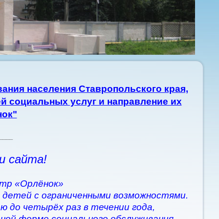
ания населения Ставропольского края,
й социальных услуг и направление их
нок"
____
и сайта!
тр «Орлёнок»
 детей с ограниченными возможностями.
ю до четырёх раз в течении года,
рной форме социального обслуживания.