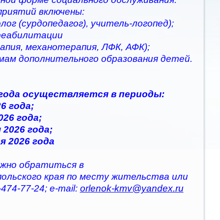
приятий включены:
ог (сурдопедагог), учитель-логопед);
 реабилитации
апия, механотерапия, ЛФК, АФК);
ммам дополнительного образования детей.
 года осуществляется в периоды:
6 года;
026 года;
 2026 года;
я 2026 года
жно обратиться в
польского края по месту жительства или
474-77-24; e-mail:
orlenok-kmv@yandex.ru