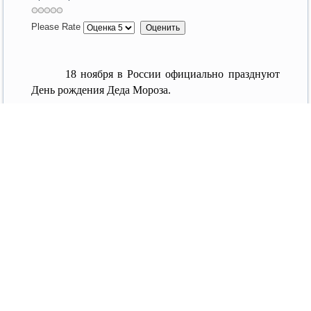
Please Rate
18 ноября в России официально празднуют
День рождения Деда Мороза.
В стационарном отделении реабилитации детей
и подростков с ограниченными возможностями
Краевого реабилитационного центра «Орлёнок»
состоялись мероприятия, посвящённые этому дню.
В ходе познавательного часа «Самый добрый
Дед на свете», ребята узнали историю
возникновения доброго волшебника,
познакомились с родиной Деда Мороза - Великим
Устюгом, и традициями празднования его Дня
рождения.
Участвуя в игровой программе «Волшебный
посох Деда Мороза», мальчишки девчонки