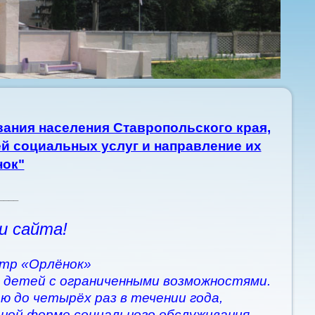
ания населения Ставропольского края,
й социальных услуг и направление их
нок"
____
и сайта!
тр «Орлёнок»
 детей с ограниченными возможностями.
ю до четырёх раз в течении года,
рной форме социального обслуживания.