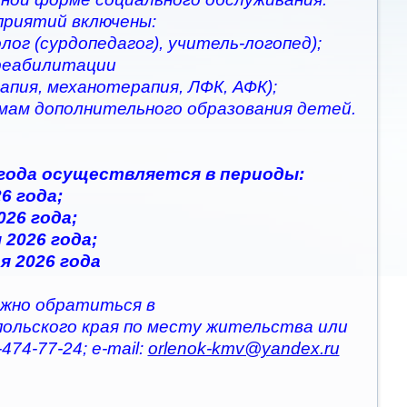
приятий включены:
ог (сурдопедагог), учитель-логопед);
 реабилитации
апия, механотерапия, ЛФК, АФК);
ммам дополнительного образования детей.
 года осуществляется в периоды:
6 года;
026 года;
 2026 года;
я 2026 года
жно обратиться в
польского края по месту жительства или
474-77-24; e-mail:
orlenok-kmv@yandex.ru