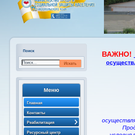
Поиск
ВАЖНО!
осуществ
Меню
Главная
Контакты
осуществля
Реабилитация
Про
> Порядок направления
Ресурсный центр
условия 