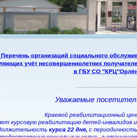
Перечень организаций социального обслужив
ляющих учёт несовершеннолетних получателе
в ГБУ СО "КРЦ"Орлё
____________________________
Уважаемые посетител
Краевой реабилитационный цен
ет курсовую реабилитацию детей-инвалидов и
должительность
курса 22 дня,
с периодичность
предоставления социальных услуг - в стациона